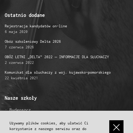
Ostatnio dodane
Rejestracja kandydatów on-line
6 maja 2020
Obóz szkoleniowy Delta 2026
7 czerwca 2026
OBÓZ LETNI „DELTA” 2022 – INFORMACJE DLA SŁUCHACZY
2 czerwca 2022
Komunikat dla słuchaczy z woj. kujawsko-pomorskiego
22 kwietnia 2021
Nasze szkoły
Bydgoszcz
Gniezno
Grudziądz
Używamy plików cookies, aby ułatwić Ci
korzystanie z naszego serwisu oraz do
Inowrocław