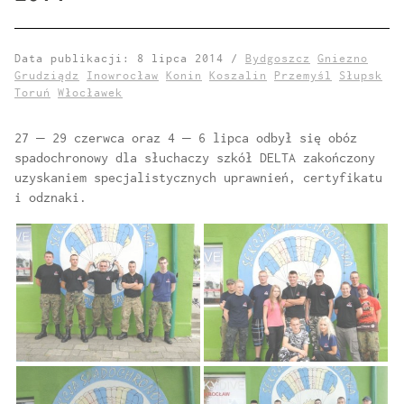
Data publikacji: 8 lipca 2014 /
Bydgoszcz
Gniezno
Grudziądz
Inowrocław
Konin
Koszalin
Przemyśl
Słupsk
Toruń
Włocławek
27 – 29 czerwca oraz 4 – 6 lipca odbył się obóz
spadochronowy dla słuchaczy szkół DELTA zakończony
uzyskaniem specjalistycznych uprawnień, certyfikatu
i odznaki.