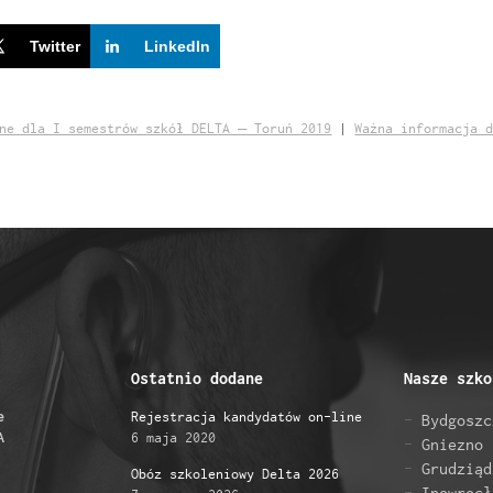
Twitter
LinkedIn
ne dla I semestrów szkół DELTA – Toruń 2019
|
Ważna informacja 
Ostatnio dodane
Nasze szko
e
Rejestracja kandydatów on-line
Bydgoszc
A
6 maja 2020
Gniezno
Grudziąd
Obóz szkoleniowy Delta 2026
Inowrocł