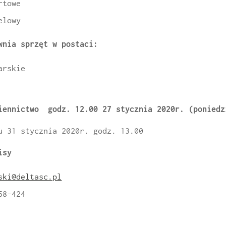
rtowe
elowy
wnia sprzęt w postaci:
arskie
iennictwo godz. 12.00 27 stycznia 2020r. (poniedz
u 31 stycznia 2020r. godz. 13.00
isy
ski@deltasc.pl
58-424