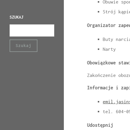
Obuwie spo
Strój kąpi
SZUKAJ
Organizator zape
Buty narci
Narty
Obowiązkowe staw
Zakończenie oboz
Informacje i zap
emil.jasin
tel. 604-0
Udostępnij