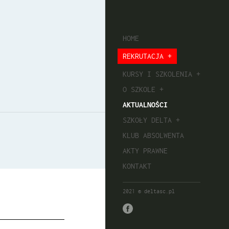
HOME
REKRUTACJA
KURSY I SZKOLENIA
O SZKOLE
AKTUALNOŚCI
SZKOŁY DELTA
KLUB ABSOLWENTA
AKTY PRAWNE
KONTAKT
2021 © deltasc.pl