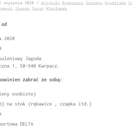
22 stycznia 2020 /
Artykuły
Bydgoszcz
Gniezno
Grudziądz
I
zemyśl
Słupsk
Toruń
Włocławek
 od
a 2020
0
koleniowy Jagoda
czna 1, 58-540 Karpacz.
powinien zabrać ze sobą:
ieny osobistej
ój na stok (rękawice , czapka itd.)
A
portowa DELTA