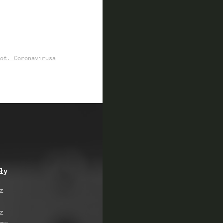
dot. Coronavirusa
ły
z
z
aw