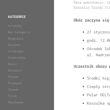
Data publikacji: 
Koszalin
Poznań
Pr
KATEGORIE
Obóz zaczyna się
Artykuły
27 styczni
Bez kategorii
Bydgoszcz
godz. 12.0
Gniezno
Ośrodek Sz
Grudziądz
ul. Nadrze
Inowrocław
Konin
Uczestnik obozu 
Koszalin
Poznań
Środki hig
Przemyśl
Ciepły str
Słupsk
Polar DELT
Toruń
Włocławek
Koszulka s