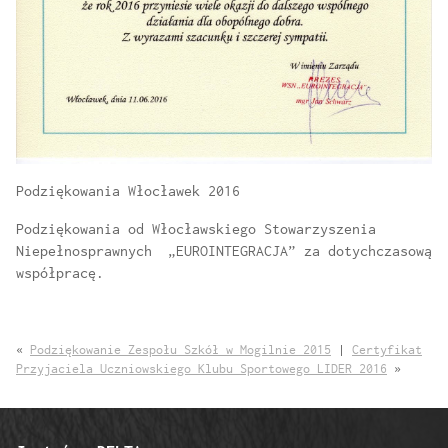
Podziękowania Włocławek 2016
Podziękowania od Włocławskiego Stowarzyszenia
Niepełnosprawnych „EUROINTEGRACJA” za dotychczasową
współpracę.
«
Podziękowanie Zespołu Szkół w Mogilnie 2015
|
Certyfikat
Przyjaciela Uczniowskiego Klubu Sportowego LIDER 2016
»