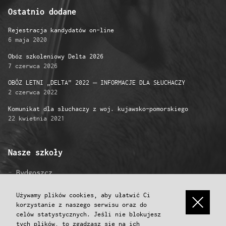
Ostatnio dodane
Rejestracja kandydatów on-line
6 maja 2020
Obóz szkoleniowy Delta 2026
7 czerwca 2026
OBÓZ LETNI „DELTA” 2022 – INFORMACJE DLA SŁUCHACZY
2 czerwca 2022
Komunikat dla słuchaczy z woj. kujawsko-pomorskiego
22 kwietnia 2021
Nasze szkoły
Bydgoszcz
Gniezno
Grudziądz
Używamy plików cookies, aby ułatwić Ci
korzystanie z naszego serwisu oraz do
Inowrocław
celów statystycznych. Jeśli nie blokujesz
Konin
tych plików, to zgadzasz się na ich