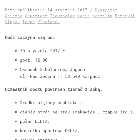
Data publikacji: 14 stycznia 2017 /
Bydgoszcz
Gniezno
Grudziądz
Inowrocław
Konin
Koszalin
Przemyśl
Słupsk
Toruń
Włocławek
Obóz zaczyna się od:
30 stycznia 2017 r.
godz. 12.00
Ośrodek Szkoleniowy Jagoda
ul. Nadrzeczna 1, 58-540 Karpacz
Uczestnik obozu powinien zabrać z sobą:
Środki higieny osobistej,
ciepły strój na stok (rękawice , czapka itd.),
polar DELTA,
koszulka sportowa DELTA,
obuwie sportowe,