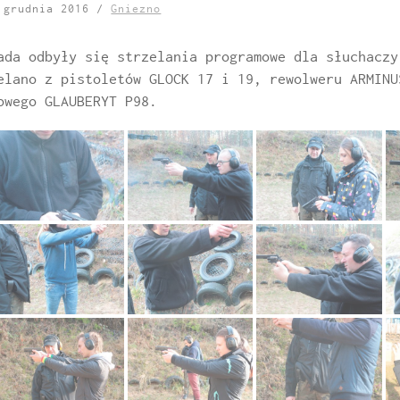
2 grudnia 2016 /
Gniezno
ada odbyły się strzelania programowe dla słuchaczy
elano z pistoletów GLOCK 17 i 19, rewolweru ARMINU
owego GLAUBERYT P98.