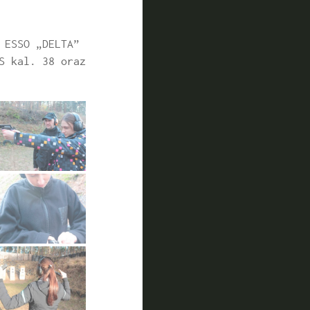
 ESSO „DELTA”
S kal. 38 oraz