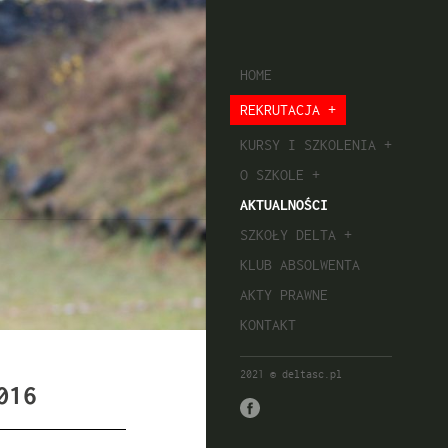
HOME
REKRUTACJA
KURSY I SZKOLENIA
O SZKOLE
AKTUALNOŚCI
SZKOŁY DELTA
KLUB ABSOLWENTA
AKTY PRAWNE
KONTAKT
2021 © deltasc.pl
016