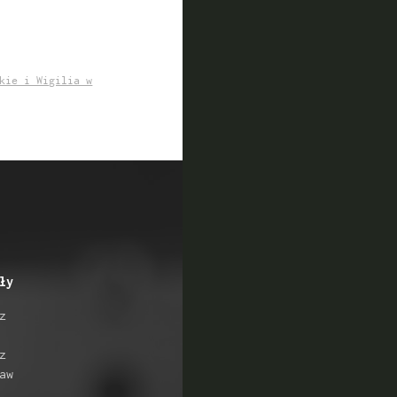
kie i Wigilia w
ły
z
z
aw