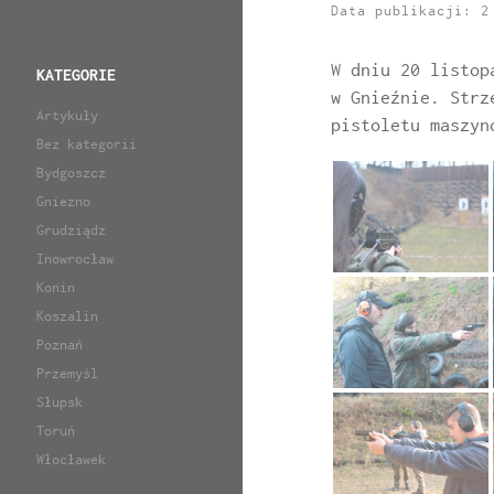
Data publikacji: 
W dniu 20 listop
KATEGORIE
w Gnieźnie. Strz
Artykuły
pistoletu maszyn
Bez kategorii
Bydgoszcz
Gniezno
Grudziądz
Inowrocław
Konin
Koszalin
Poznań
Przemyśl
Słupsk
Toruń
Włocławek