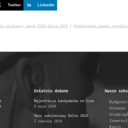
Twitter
LinkedIn
la słuchaczy szkół ESSO Delta 2016
|
Mikołajkowe zawody strzelec
Ostatnio dodane
Nasze szko
e
Rejestracja kandydatów on-line
Bydgoszc
A
6 maja 2020
Gniezno
Grudziąd
Obóz szkoleniowy Delta 2026
Inowrocł
7 czerwca 2026
Konin