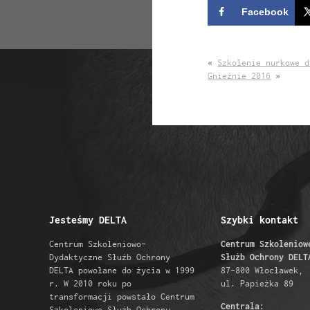
Facebook
«
Szkolenie nurkowe d
Gnieźnie 2016
»
Jesteśmy DELTA
Szybki kontakt
Centrum Szkoleniowo-
Centrum Szkoleniow
Dydaktyczne Służb Ochrony
Służb Ochrony DELT
DELTA powołane do życia w 1999
87-800 Włocławek,
r. W 2010 roku po
ul. Papieżka 89
transformacji powstało Centrum
Centrala:
Szkoleniowe Służb Ochrony