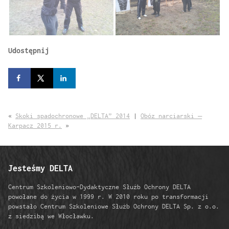
Udostępnij
«
Skoki spadochronowe „DELTA” 2014
|
Obóz narciarski –
Karpacz 2015 r.
»
Jesteśmy DELTA
Centrum Szkoleniowo-Dydaktyczne Służb Ochrony DELTA
powołane do życia w 1999 r. W 2010 roku po transformacji
powstało Centrum Szkoleniowe Służb Ochrony DELTA Sp. z o.o.
z siedzibą we Włocławku.