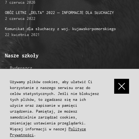
7 czerwca 2026
OBÓZ LETNI „DELTA” 2022 – INFORMACJE DLA SŁUCHACZY
2 czerwca 2022
Komunikat dla słuchaczy z woj. kujawsko-pomorskiego
22 kwietnia 2021
Nasze szkoły
Bydgoszcz
Gniezno
Grudziądz
Używamy plików cookies, aby ułatwić Ci
korzystanie z naszego serwisu oraz do
Inowrocław
celów statystycznych. Jeśli nie blokujesz
Konin
tych plików, to zgadzasz się na ich
Koszalin
użycie oraz zapisanie w pamięci
Poznań
urządzenia. Pamiętaj, że możesz
Przemyśl
samodzielnie zarządzać cookies,
Toruń
zmieniając ustawienia przeglądarki.
Więcej informacji w naszej
Polityce
Włocławek
Prywatności
.