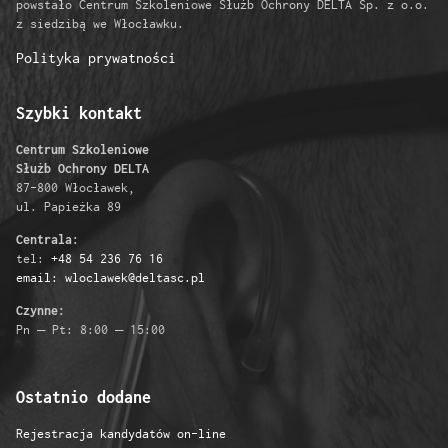
powstało Centrum Szkoleniowe Służb Ochrony DELTA Sp. z o.o.
z siedzibą we Włocławku.
Polityka prywatności
Szybki kontakt
Centrum Szkoleniowe
Służb Ochrony DELTA
87-800 Włocławek,
ul. Papieżka 89
Centrala:
tel:
+48 54 236 76 16
email: wloclawek@deltasc.pl
Czynne:
Pn – Pt: 8:00 – 15:00
Ostatnio dodane
Rejestracja kandydatów on-line