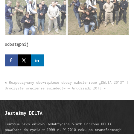
Udostępnij
«
Rozpoczynamy obowiązkowe obozy szkoleniowe „DELTA 2013”
|
Uroczyste wręczenie świadectw – Grudziądz 2013
»
Jesteśmy DELTA
Centrum Szkoleniowo-Dydaktyczne Służb Ochrony DELTA
powołane do życia w 1999 r. W 2010 roku po transformacji