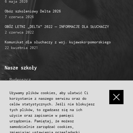
6 maja 2020
Obóz szkoleniowy Delta 2026
7 czerwca 2026
OBÓZ LETNI „DELTA” 2022 – INFORMACJE DLA SŁUCHACZY
2 czerwca 2022
Komunikat dla słuchaczy z woj. kujawsko-pomorskiego
22 kwietnia 2021
Nasze szkoły
Bydgoszcz
Gniezno
Grudziądz
Używamy plików cookies, aby ułatwić Ci
korzystanie z naszego serwisu oraz do
Inowrocław
celów statystycznych. Jeśli nie blokujesz
Konin
tych plików, to zgadzasz się na ich
Koszalin
użycie oraz zapisanie w pamięci
Poznań
urządzenia. Pamiętaj, że możesz
Przemyśl
samodzielnie zarządzać cookies,
Toruń
zmieniając ustawienia przeglądarki.