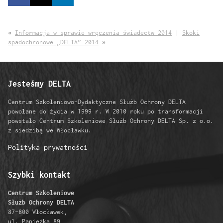
«
Informacja w sprawie wręczenia świadectw 2014
|
Skoki
spadochronowe „DELTA” 2014
»
Jesteśmy DELTA
Centrum Szkoleniowo-Dydaktyczne Służb Ochrony DELTA
powołane do życia w 1999 r. W 2010 roku po transformacji
powstało Centrum Szkoleniowe Służb Ochrony DELTA Sp. z o.o.
z siedzibą we Włocławku.
Polityka prywatności
Szybki kontakt
Centrum Szkoleniowe
Służb Ochrony DELTA
87-800 Włocławek,
ul. Papieżka 89