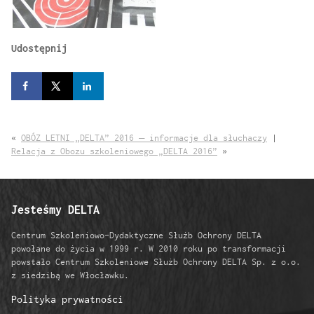
Udostępnij
«
OBÓZ LETNI „DELTA” 2016 – informacje dla słuchaczy
|
Relacja z Obozu szkoleniowego „DELTA 2016”
»
Jesteśmy DELTA
Centrum Szkoleniowo-Dydaktyczne Służb Ochrony DELTA
powołane do życia w 1999 r. W 2010 roku po transformacji
powstało Centrum Szkoleniowe Służb Ochrony DELTA Sp. z o.o.
z siedzibą we Włocławku.
Polityka prywatności