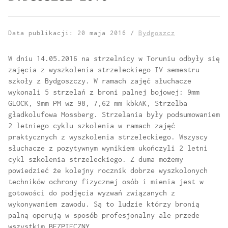
Data publikacji: 20 maja 2016 /
Bydgoszcz
W dniu 14.05.2016 na strzelnicy w Toruniu odbyły się
zajęcia z wyszkolenia strzeleckiego IV semestru
szkoły z Bydgoszczy. W ramach zajęć słuchacze
wykonali 5 strzelań z broni palnej bojowej: 9mm
GLOCK, 9mm PM wz 98, 7,62 mm kbkAK, Strzelba
gładkolufowa Mossberg. Strzelania były podsumowaniem
2 letniego cyklu szkolenia w ramach zajęć
praktycznych z wyszkolenia strzeleckiego. Wszyscy
słuchacze z pozytywnym wynikiem ukończyli 2 letni
cykl szkolenia strzeleckiego. Z duma możemy
powiedzieć że kolejny rocznik dobrze wyszkolonych
techników ochrony fizycznej osób i mienia jest w
gotowości do podjęcia wyzwań związanych z
wykonywaniem zawodu. Są to ludzie którzy bronią
palną operują w sposób profesjonalny ale przede
wszystkim BEZPIECZNY.