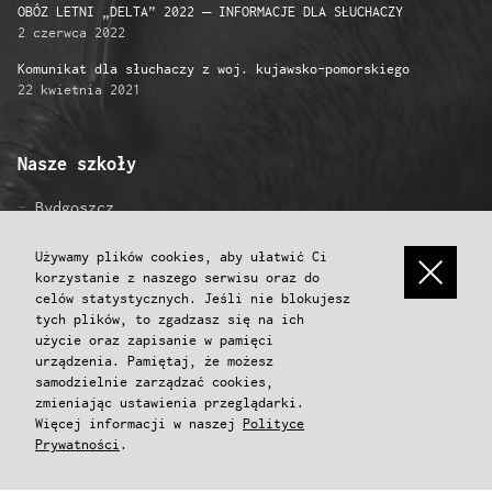
OBÓZ LETNI „DELTA” 2022 – INFORMACJE DLA SŁUCHACZY
2 czerwca 2022
Komunikat dla słuchaczy z woj. kujawsko-pomorskiego
22 kwietnia 2021
Nasze szkoły
Bydgoszcz
Gniezno
Grudziądz
Używamy plików cookies, aby ułatwić Ci
korzystanie z naszego serwisu oraz do
Inowrocław
celów statystycznych. Jeśli nie blokujesz
Konin
tych plików, to zgadzasz się na ich
Koszalin
użycie oraz zapisanie w pamięci
Poznań
urządzenia. Pamiętaj, że możesz
Przemyśl
samodzielnie zarządzać cookies,
Toruń
zmieniając ustawienia przeglądarki.
Więcej informacji w naszej
Polityce
Włocławek
Prywatności
.