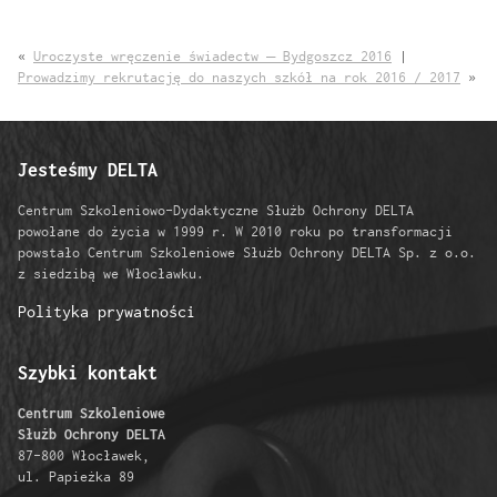
«
Uroczyste wręczenie świadectw – Bydgoszcz 2016
|
Prowadzimy rekrutację do naszych szkół na rok 2016 / 2017
»
Jesteśmy DELTA
Centrum Szkoleniowo-Dydaktyczne Służb Ochrony DELTA
powołane do życia w 1999 r. W 2010 roku po transformacji
powstało Centrum Szkoleniowe Służb Ochrony DELTA Sp. z o.o.
z siedzibą we Włocławku.
Polityka prywatności
Szybki kontakt
Centrum Szkoleniowe
Służb Ochrony DELTA
87-800 Włocławek,
ul. Papieżka 89