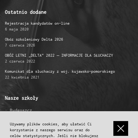
Ostatnio dodane
Rejestracja kandydatów on-line
6 maja 2020
Obóz szkoleniowy Delta 2026
7 czerwca 2026
OBÓZ LETNI „DELTA” 2022 – INFORMACJE DLA SŁUCHACZY
2 czerwca 2022
Komunikat dla słuchaczy z woj. kujawsko-pomorskiego
22 kwietnia 2021
Nasze szkoły
Bydgoszcz
Gniezno
Grudziądz
Używamy plików cookies, aby ułatwić Ci
korzystanie z naszego serwisu oraz do
Inowrocław
celów statystycznych. Jeśli nie blokujesz
Konin