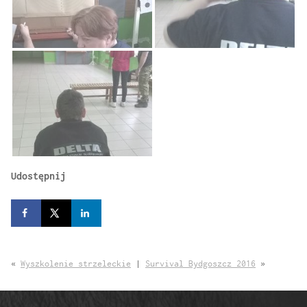
Udostępnij
«
Wyszkolenie strzeleckie
|
Survival Bydgoszcz 2016
»