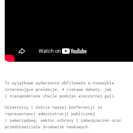
To wyjątkowe wydarzenie obfitowało w niezwykle
interesujące prelekcje, 4 ciekawe debaty, jak
i niezapomniane chwile podczas wieczornej gali.
Uczestnicy i Goście naszej konferencji to
reprezentanci administracji publicznej
i samorządową, sektor ochrony i zabezpieczeń oraz
przedstawiciele środowisk naukowych.